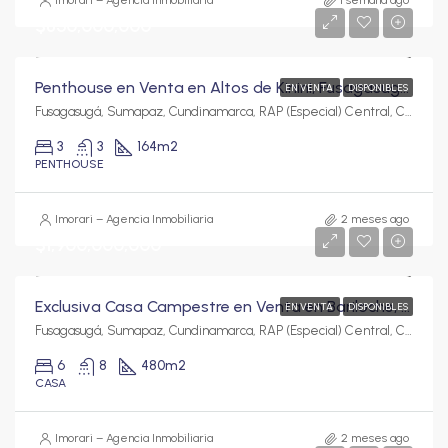
Imorari – Agencia Inmobiliaria
1 semana ago
$850,000,000
Penthouse en Venta en Altos de Kinini, Fusagasugá | 164 m², Dos Terrazas y Vista Panorámica
EN VENTA
DISPONIBLES
Fusagasugá, Sumapaz, Cundinamarca, RAP (Especial) Central, Colombia
3
3
164
m2
PENTHOUSE
Imorari – Agencia Inmobiliaria
2 meses ago
$1,900,000,000
Exclusiva Casa Campestre en Venta en Bariloche, Fusagasugá | 1.090 m² de Lote y 480 m² Construidos
EN VENTA
DISPONIBLES
Fusagasugá, Sumapaz, Cundinamarca, RAP (Especial) Central, Colombia
6
8
480
m2
CASA
Imorari – Agencia Inmobiliaria
2 meses ago