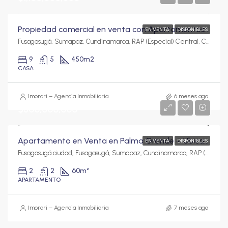
Propiedad comercial en venta con Apartamentos independientes y Locales – Chinauta Km 68 vía Melgar
EN VENTA
DISPONIBLES
Fusagasugá, Sumapaz, Cundinamarca, RAP (Especial) Central, Colombia
9
5
450
m2
CASA
Imorari – Agencia Inmobiliaria
6 meses ago
$300,000,000
Apartamento en Venta en Palma Grande – Ubicación Estratégica
EN VENTA
DISPONIBLES
Fusagasugá ciudad, Fusagasugá, Sumapaz, Cundinamarca, RAP (Especial) Central, Colombia
2
2
60
m²
APARTAMENTO
Imorari – Agencia Inmobiliaria
7 meses ago