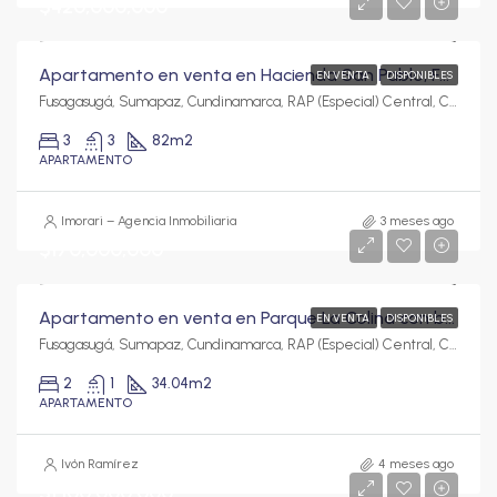
$420,000,000
Apartamento en venta en Hacienda San Pablo, Fusagasugá con vista panorámica y zonas tipo club | 82 m²
EN VENTA
DISPONIBLES
Fusagasugá, Sumapaz, Cundinamarca, RAP (Especial) Central, Colombia
3
3
82
m2
APARTAMENTO
Imorari – Agencia Inmobiliaria
3 meses ago
$170,000,000
Apartamento en venta en Parque La Colina con balcón y excelente vista
EN VENTA
DISPONIBLES
Fusagasugá, Sumapaz, Cundinamarca, RAP (Especial) Central, Colombia
2
1
34.04
m2
APARTAMENTO
Ivón Ramírez
4 meses ago
$1,100,000,000