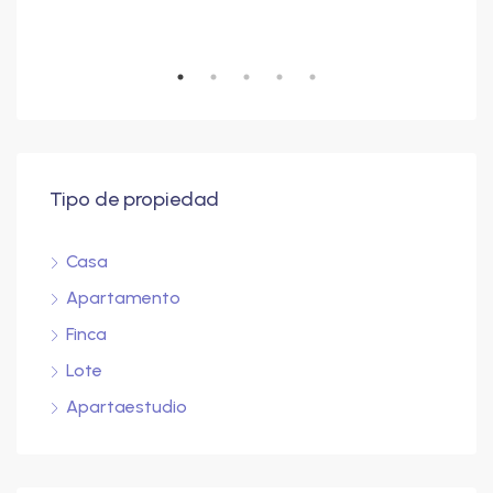
Fusagasugá, Sumapaz, Cundinamarca, RAP (Especial) Central, Colombia
Tipo de propiedad
Casa
Apartamento
Finca
Lote
Apartaestudio