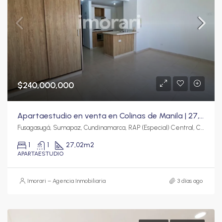
$240,000,000
Apartaestudio en venta en Colinas de Manila | 27,02 m² con parqueadero y depósito
Fusagasugá, Sumapaz, Cundinamarca, RAP (Especial) Central, Colombia
1
1
27,02
m2
APARTAESTUDIO
Imorari – Agencia Inmobiliaria
3 días ago