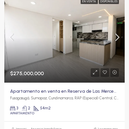
EN VENTA
DISPONIBLES
$275,000,000
Apartamento en venta en Reserva de Las Mercedes, Fusagasugá | 54 m², 3 habitaciones y excelentes zonas comunes
Fusagasugá, Sumapaz, Cundinamarca, RAP (Especial) Central, Colombia
3
2
54
m2
APARTAMENTO