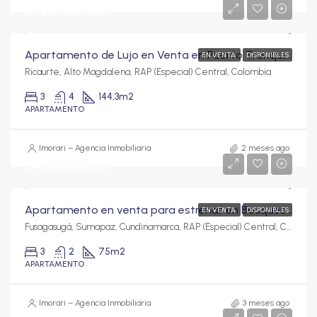
$725,000,000
Apartamento de Lujo en Venta en Puerto Tranquilo, Ricaurte | Amplia Terraza y Amenidades Tipo Resort
EN VENTA
DISPONIBLES
Ricaurte, Alto Magdalena, RAP (Especial) Central, Colombia
3
4
144,3
m2
APARTAMENTO
Imorari – Agencia Inmobiliaria
2 meses ago
$465,000,000
Apartamento en venta para estrenar en Bosques del Ocobo con vista externa y doble parqueadero | 75 m²
EN VENTA
DISPONIBLES
Fusagasugá, Sumapaz, Cundinamarca, RAP (Especial) Central, Colombia
3
2
75
m2
APARTAMENTO
Imorari – Agencia Inmobiliaria
3 meses ago