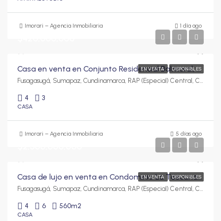
Imorari – Agencia Inmobiliaria
1 día ago
$420,000,000
Casa en venta en Conjunto Residencial Balmoral, Fusagasugá | 4 habitaciones y parqueadero
EN VENTA
DISPONIBLES
Fusagasugá, Sumapaz, Cundinamarca, RAP (Especial) Central, Colombia
4
3
CASA
Imorari – Agencia Inmobiliaria
5 días ago
$2,500,000,000
Casa de lujo en venta en Condominio La Toscana | Exclusividad, confort y amplios espacios
EN VENTA
DISPONIBLES
Fusagasugá, Sumapaz, Cundinamarca, RAP (Especial) Central, Colombia
4
6
560
m2
CASA