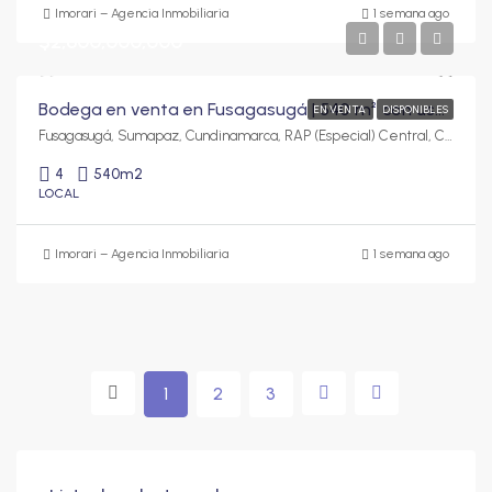
Imorari – Agencia Inmobiliaria
1 semana ago
$2,600,000,000
Bodega en venta en Fusagasugá | 540 m² con uso de suelo C3
EN VENTA
DISPONIBLES
Fusagasugá, Sumapaz, Cundinamarca, RAP (Especial) Central, Colombia
4
540
m2
LOCAL
Imorari – Agencia Inmobiliaria
1 semana ago
1
2
3
$245,000,000
$75