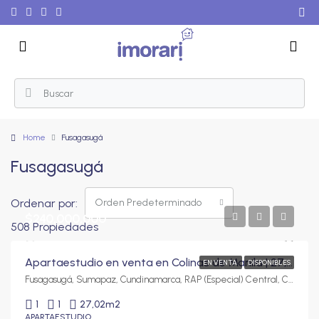
Home
Fusagasugá
Fusagasugá
Ordenar por:
Orden Predeterminado
$240,000,000
508 Propiedades
Apartaestudio en venta en Colinas de Manila | 27,02 m² con parqueadero y depósito
EN VENTA
DISPONIBLES
Fusagasugá, Sumapaz, Cundinamarca, RAP (Especial) Central, Colombia
1
1
27,02
m2
APARTAESTUDIO