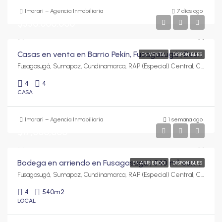
Imorari – Agencia Inmobiliaria
7 días ago
$330,000,000
Casas en venta en Barrio Pekín, Fusagasugá | Desde $330 millones
EN VENTA
DISPONIBLES
Fusagasugá, Sumapaz, Cundinamarca, RAP (Especial) Central, Colombia
4
4
CASA
Imorari – Agencia Inmobiliaria
1 semana ago
$17,000,000
Bodega en arriendo en Fusagasugá | 540 m² con uso de suelo C3
EN ARRIENDO
DISPONIBLES
Fusagasugá, Sumapaz, Cundinamarca, RAP (Especial) Central, Colombia
4
540
m2
LOCAL