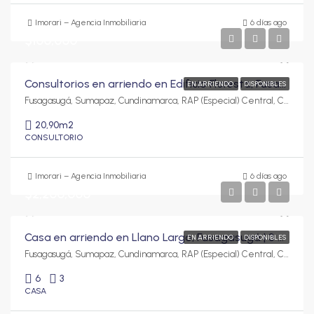
Imorari – Agencia Inmobiliaria
6 días ago
$100,000
Consultorios en arriendo en Edificio Floresta, Fusagasugá | Desde 20,90 m² hasta 30,67 m²
EN ARRIENDO
DISPONIBLES
Fusagasugá, Sumapaz, Cundinamarca, RAP (Especial) Central, Colombia
20,90
m2
CONSULTORIO
Imorari – Agencia Inmobiliaria
6 días ago
$2,200,000
Casa en arriendo en Llano Largo, Fusagasugá | 3 pisos y amplios espacios
EN ARRIENDO
DISPONIBLES
Fusagasugá, Sumapaz, Cundinamarca, RAP (Especial) Central, Colombia
6
3
CASA