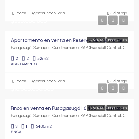
Imorari – Agencia Inmobiliaria
5 días ago
$285,000,000
Apartamento en venta en Reserva de Las Mercedes, Fusagasugá | Para estrenar, 2 habitaciones y balcón
EN VENTA
DISPONIBLES
Fusagasugá, Sumapaz, Cundinamarca, RAP (Especial) Central, Colombia
2
2
52
m2
APARTAMENTO
Imorari – Agencia Inmobiliaria
5 días ago
$10,000,000,000
Finca en venta en Fusagasugá | 6.400 m² con uso de suelo C3
EN VENTA
DISPONIBLES
Fusagasugá, Sumapaz, Cundinamarca, RAP (Especial) Central, Colombia
3
1
6400
m2
FINCA