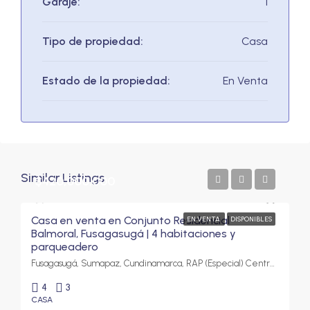
Garaje:
1
Tipo de propiedad:
Casa
Estado de la propiedad:
En Venta
Similar Listings
$420,000,000
Casa en venta en Conjunto Residencial
EN VENTA
DISPONIBLES
Balmoral, Fusagasugá | 4 habitaciones y
parqueadero
Fusagasugá, Sumapaz, Cundinamarca, RAP (Especial) Central, Colombia
4
3
CASA