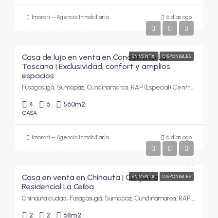
Imorari – Agencia Inmobiliaria
6 días ago
$2,500,000,000
Casa de lujo en venta en Condominio La
EN VENTA
DISPONIBLES
Toscana | Exclusividad, confort y amplios
espacios
Fusagasugá, Sumapaz, Cundinamarca, RAP (Especial) Central, Colombia
4
6
560
m2
CASA
Imorari – Agencia Inmobiliaria
6 días ago
$350,000,000
Casa en venta en Chinauta | Conjunto
EN VENTA
DISPONIBLES
Residencial La Ceiba
Chinauta ciudad, Fusagasugá, Sumapaz, Cundinamarca, RAP (Especial) Central, 252237, Colombia
2
2
68
m2