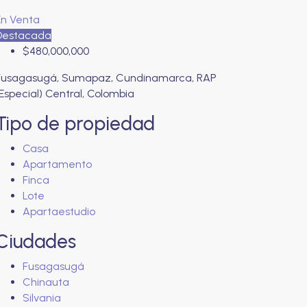
En Venta
Destacada
$480,000,000
Fusagasugá, Sumapaz, Cundinamarca, RAP
Especial) Central, Colombia
Tipo de propiedad
Casa
Apartamento
Finca
Lote
Apartaestudio
Ciudades
Fusagasugá
Chinauta
Silvania