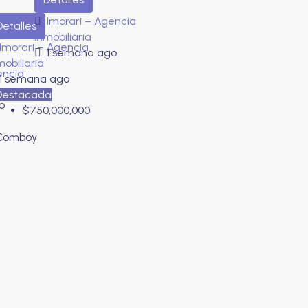
4
Imorari – Agencia
Detalles
Inmobiliaria
Imorari – Agencia
1 semana ago
mobiliaria
encia
1 semana ago
Destacada
o
$750,000,000
Comboy