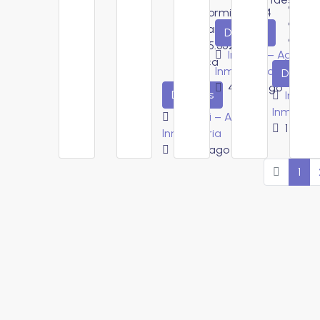
D
Dormitorios:
4
B
Baños:
4
Detalles
Ca
75.352,5
m2
Imorari – Agenci
Finca
Inmobiliaria
Detalle
4 días ago
Detalles
Imorar
Inmobilia
Imorari – Agencia
1 sem
Inmobiliaria
2 días ago
1