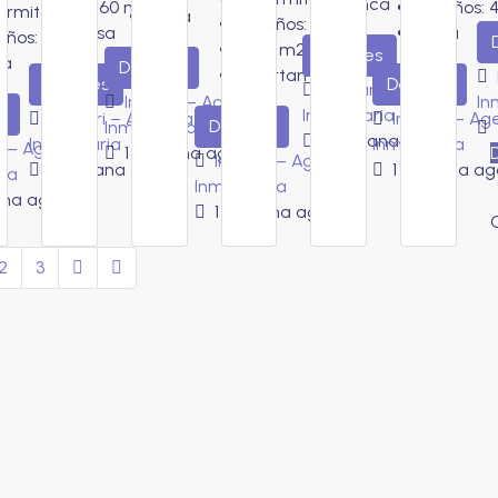
Finca
560
m2
Baños:
ormitorios:
4
Casa
Baños:
2
Casa
Casa
años:
3
52
m2
Detalles
sa
Detalles
Apartamento
Detalles
Detalles
a
Imorari – Agencia
Imorari – Agencia
In
s
Inmobiliaria
Imorari – Agencia
Imorari – Ag
Detalles
Inmobiliaria
1 semana ago
Inmobiliaria
Inmobiliaria
i – Agencia
1 semana ago
Imorari – Agencia
1 semana ago
1 semana ag
ria
Inmobiliaria
ana ago
1 semana ago
2
3