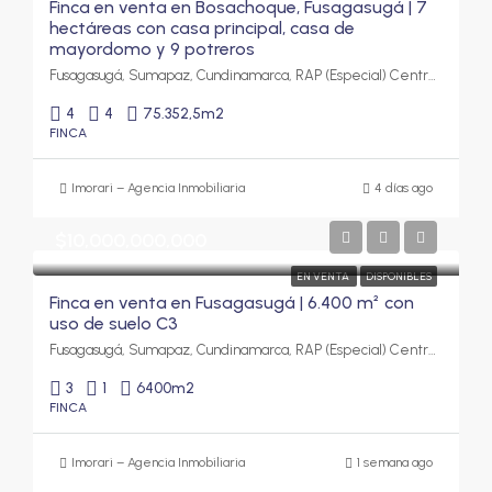
Finca en venta en Bosachoque, Fusagasugá | 7
hectáreas con casa principal, casa de
mayordomo y 9 potreros
Fusagasugá, Sumapaz, Cundinamarca, RAP (Especial) Central, Colombia
4
4
75.352,5
m2
FINCA
Imorari – Agencia Inmobiliaria
4 días ago
$10,000,000,000
EN VENTA
DISPONIBLES
Finca en venta en Fusagasugá | 6.400 m² con
uso de suelo C3
Fusagasugá, Sumapaz, Cundinamarca, RAP (Especial) Central, Colombia
3
1
6400
m2
FINCA
Imorari – Agencia Inmobiliaria
1 semana ago