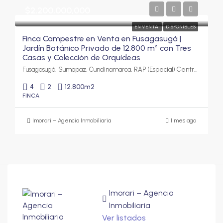
$2,200,000,000
EN VENTA
DISPONIBLES
Finca Campestre en Venta en Fusagasugá |
Jardín Botánico Privado de 12.800 m² con Tres
Casas y Colección de Orquídeas
Fusagasugá, Sumapaz, Cundinamarca, RAP (Especial) Central, Colombia
4
2
12.800
m2
FINCA
Imorari – Agencia Inmobiliaria
1 mes ago
Imorari – Agencia
Inmobiliaria
Ver listados