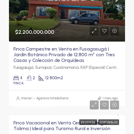
$2,200,000,000
Finca Campestre en Venta en Fusagasugá |
Jardín Botánico Privado de 12.800 m² con Tres
Casas y Colección de Orquídeas
Fusagasugá, Sumapaz, Cundinamarca, RAP (Especial) Central, Colombia
4
2
12.800
m2
FINCA
Imorari – Agencia Inmobiliaria
1 mes ago
$2,000,000,000
Finca Vacacional en Venta Cerca de Melgar,
EN VENTA
DISPONIBLES
Tolima | Ideal para Turismo Rural e Inversión