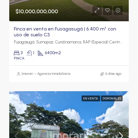
$10,000,000,000
Finca en venta en Fusagasugá | 6.400 m² con
uso de suelo C3
Fusagasugá, Sumapaz, Cundinamarca, RAP (Especial) Central, Colombia
3
1
6400
m2
FINCA
Imorari – Agencia Inmobiliaria
6 días ago
EN VENTA
DISPONIBLES