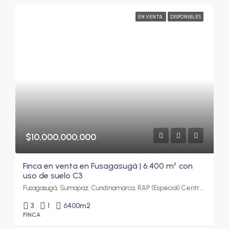
EN VENTA
DISPONIBLES
$10,000,000,000
Finca en venta en Fusagasugá | 6.400 m² con
uso de suelo C3
Fusagasugá, Sumapaz, Cundinamarca, RAP (Especial) Central, Colombia
3
1
6400
m2
FINCA