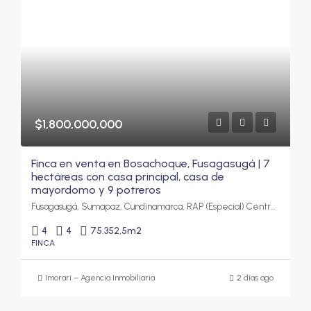
$1,800,000,000
Finca en venta en Bosachoque, Fusagasugá | 7
hectáreas con casa principal, casa de
mayordomo y 9 potreros
Fusagasugá, Sumapaz, Cundinamarca, RAP (Especial) Central, Colombia
4
4
75.352,5
m2
FINCA
Imorari – Agencia Inmobiliaria
2 días ago