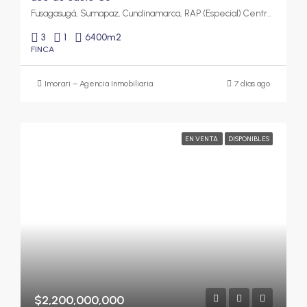
Fusagasugá, Sumapaz, Cundinamarca, RAP (Especial) Central, Colombia
3
1
6400
m2
FINCA
Imorari – Agencia Inmobiliaria
7 días ago
EN VENTA
DISPONIBLES
$2,200,000,000