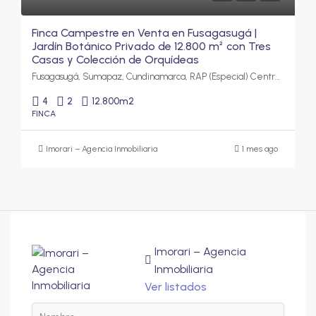
Finca Campestre en Venta en Fusagasugá |
Jardín Botánico Privado de 12.800 m² con Tres
Casas y Colección de Orquídeas
Fusagasugá, Sumapaz, Cundinamarca, RAP (Especial) Central, Colombia
4
2
12.800
m2
FINCA
Imorari – Agencia Inmobiliaria
1 mes ago
Imorari – Agencia
Inmobiliaria
Ver listados