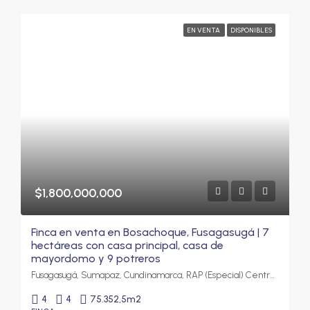
EN VENTA
DISPONIBLES
$1,800,000,000
Finca en venta en Bosachoque, Fusagasugá | 7
hectáreas con casa principal, casa de
mayordomo y 9 potreros
Fusagasugá, Sumapaz, Cundinamarca, RAP (Especial) Central, Colombia
4
4
75.352,5
m2