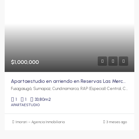
$1,000,000
Apartaestudio en arriendo en Reservas Las Mercedes con balcón y zonas tipo club | 33,80 m²
Fusagasugá, Sumapaz, Cundinamarca, RAP (Especial) Central, Colombia
1
1
33,80
m2
APARTAESTUDIO
Imorari – Agencia Inmobiliaria
3 meses ago