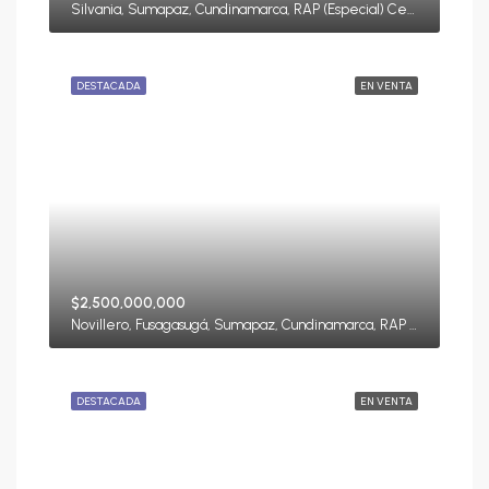
Silvania, Sumapaz, Cundinamarca, RAP (Especial) Central, Colombia
DESTACADA
EN VENTA
$2,500,000,000
Novillero, Fusagasugá, Sumapaz, Cundinamarca, RAP (Especial) Central, 252211, Colombia
DESTACADA
EN VENTA