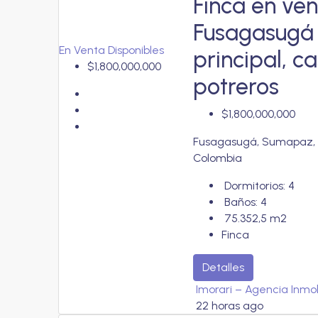
Finca en ve
Fusagasugá 
En Venta
Disponibles
principal, 
$1,800,000,000
potreros
$1,800,000,000
Fusagasugá, Sumapaz, C
Colombia
Dormitorios:
4
Baños:
4
75.352,5
m2
Finca
Detalles
Imorari – Agencia Inmob
22 horas ago