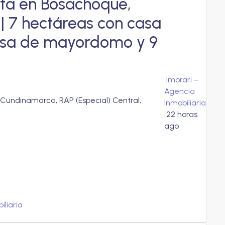
nta en Bosachoque,
| 7 hectáreas con casa
casa de mayordomo y 9
Imorari –
Agencia
undinamarca, RAP (Especial) Central,
Inmobiliaria
22 horas
ago
iliaria