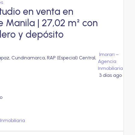
es
udio en venta en
e Manila | 27,02 m² con
ero y depósito
Imorari –
az, Cundinamarca, RAP (Especial) Central,
Agencia
Inmobiliaria
3 días ago
o
Inmobiliaria