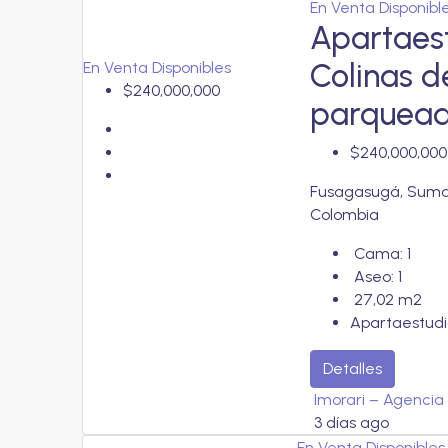
En Venta
Disponibl
Apartaest
Colinas d
En Venta
Disponibles
$240,000,000
parquead
$240,000,000
Fusagasugá, Sumap
Colombia
Cama:
1
Aseo:
1
27,02
m2
Apartaestudi
Detalles
Imorari – Agencia 
3 días ago
En Venta
Disponibles