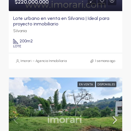
$220,000,000
Lote urbano en venta en Silvania | Ideal para
proyecto inmobiliario
Silvania
200
m2
LOTE
Imorari – Agencia Inmobiliaria
1 semana ago
EN VENTA
DISPONIBLES