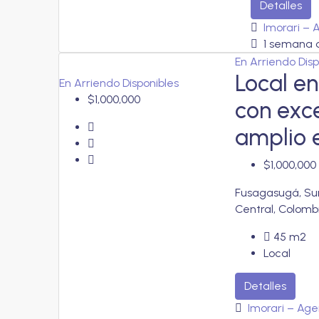
Detalles
Imorari – 
1 semana 
En Arriendo
Dis
Local en
En Arriendo
Disponibles
$1,000,000
con exce
amplio 
$1,000,000
Fusagasugá, Su
Central, Colomb
45
m2
Local
Detalles
Imorari – Age