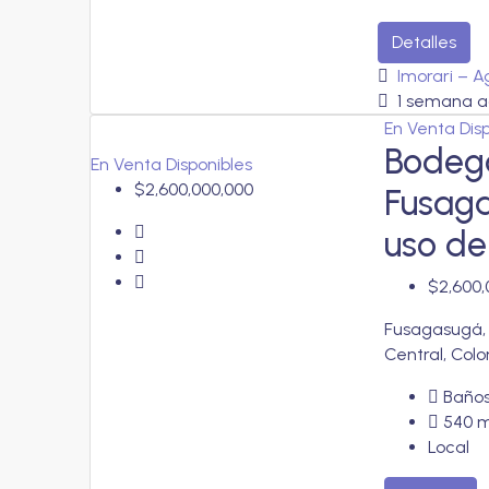
Detalles
Imorari – A
1 semana a
En Venta
Dis
Bodega
En Venta
Disponibles
$2,600,000,000
Fusaga
uso de
$2,600,
Fusagasugá,
Central, Col
Baños
540
Local