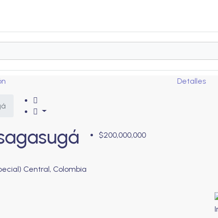
ón
Detalles
gá
usagasugá
$200,000,000
cial) Central, Colombia