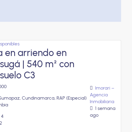
isponibles
 en arriendo en
sugá | 540 m² con
 suelo C3
000
Imorari –
Agencia
Sumapaz, Cundinamarca, RAP (Especial)
Inmobiliaria
mbia
1 semana
ago
4
2