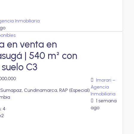
gencia Inmobiliaria
go
ponibles
 en venta en
sugá | 540 m² con
 suelo C3
000,000
Imorari –
Agencia
 Sumapaz, Cundinamarca, RAP (Especial)
Inmobiliaria
ombia
1 semana
ago
:
4
m2