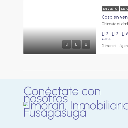
EN VENTA
DISP
2
2
CASA
Imorari – Agenc
Conéctate con
nosotros