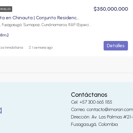
$350,000,000
ONIBLES
Casa en venta en Chinauta | Conjunto Residencial La Ceiba
Chinauta ciudad, Fusagasugá, Sumapaz, Cundinamarca, RAP (Especial) Central, 252237, Colombia
68
m2
Detalles
ia Inmobiliaria
1 semana ago
Contáctanos
Cel: +57 300 665 1155
Correo: contacto@imorari.co
Dirección: Av. Las Palmas #21
Fusagasugá, Colombia