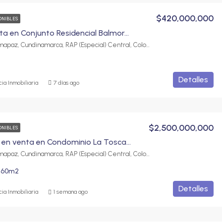
$420,000,000
ONIBLES
Casa en venta en Conjunto Residencial Balmoral, Fusagasugá | 4 habitaciones y parqueadero
Fusagasugá, Sumapaz, Cundinamarca, RAP (Especial) Central, Colombia
Detalles
ia Inmobiliaria
7 días ago
$2,500,000,000
ONIBLES
Casa de lujo en venta en Condominio La Toscana | Exclusividad, confort y amplios espacios
Fusagasugá, Sumapaz, Cundinamarca, RAP (Especial) Central, Colombia
560
m2
Detalles
ia Inmobiliaria
1 semana ago