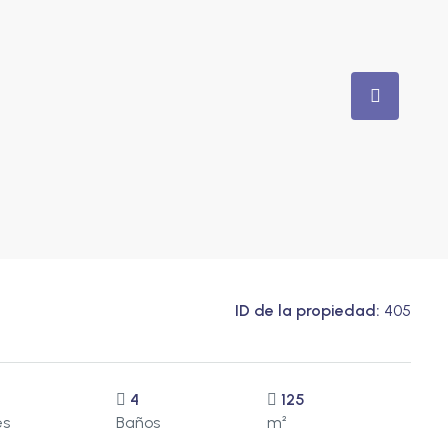
ID de la propiedad:
405
4
125
es
Baños
m²