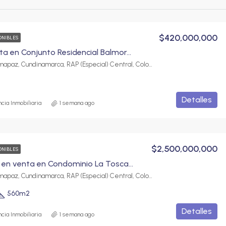
$420,000,000
ONIBLES
Casa en venta en Conjunto Residencial Balmoral, Fusagasugá | 4 habitaciones y parqueadero
Fusagasugá, Sumapaz, Cundinamarca, RAP (Especial) Central, Colombia
Detalles
cia Inmobiliaria
1 semana ago
$2,500,000,000
ONIBLES
Casa de lujo en venta en Condominio La Toscana | Exclusividad, confort y amplios espacios
Fusagasugá, Sumapaz, Cundinamarca, RAP (Especial) Central, Colombia
560
m2
Detalles
cia Inmobiliaria
1 semana ago