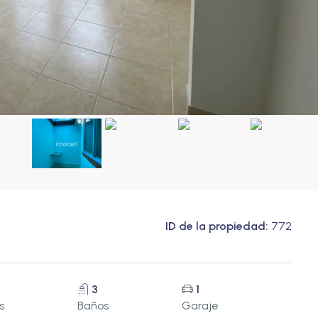
ID de la propiedad:
772
3
1
s
Baños
Garaje