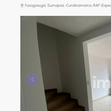
Fusagasugá, Sumapaz, Cundinamarca, RAP (Especi