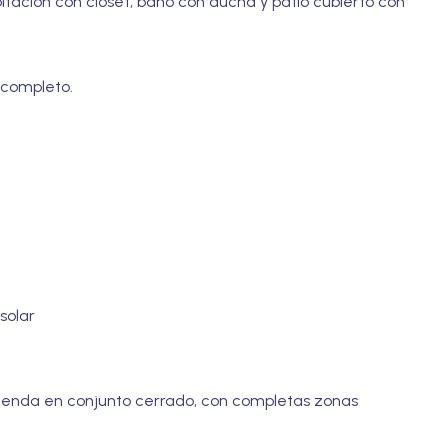
tación con clóset, baño con ducha y patio cubierto con
 completo.
solar
vienda en conjunto cerrado, con completas zonas