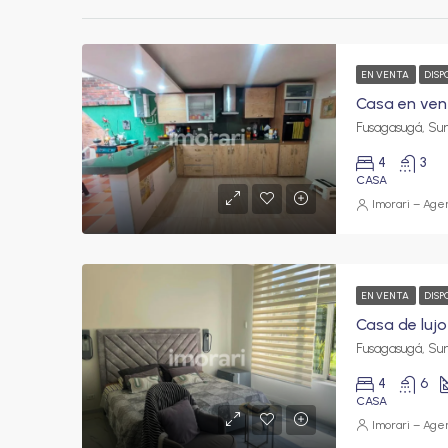
EN VENTA
DISP
4
3
CASA
Imorari – Agen
EN VENTA
DISP
4
6
CASA
Imorari – Agen