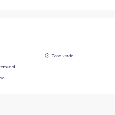
Zona verde
comunal
cia