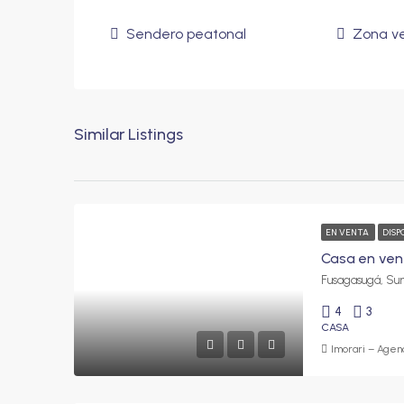
Sendero peatonal
Zona v
Similar Listings
EN VENTA
DISP
4
3
CASA
Imorari – Agenc