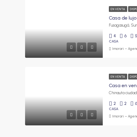
EN VENTA
DISP
4
6
CASA
Imorari – Agenc
EN VENTA
DISP
2
2
CASA
Imorari – Agenc