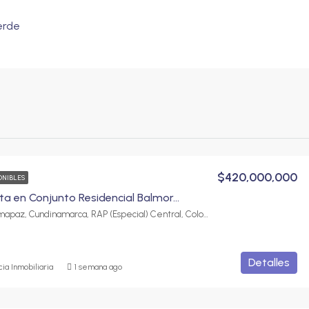
erde
$420,000,000
ONIBLES
Casa en venta en Conjunto Residencial Balmoral, Fusagasugá | 4 habitaciones y parqueadero
Fusagasugá, Sumapaz, Cundinamarca, RAP (Especial) Central, Colombia
Detalles
ia Inmobiliaria
1 semana ago