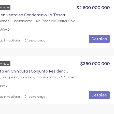
$2,500,000,000
ONIBLES
Casa de lujo en venta en Condominio La Toscana | Exclusividad, confort y amplios espacios
Fusagasugá, Sumapaz, Cundinamarca, RAP (Especial) Central, Colombia
560
m2
Detalles
ia Inmobiliaria
1 semana ago
$350,000,000
ONIBLES
Casa en venta en Chinauta | Conjunto Residencial La Ceiba
Chinauta ciudad, Fusagasugá, Sumapaz, Cundinamarca, RAP (Especial) Central, 252237, Colombia
68
m2
Detalles
ia Inmobiliaria
1 semana ago