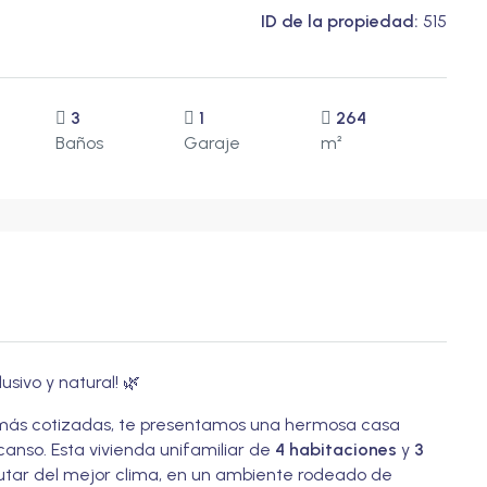
ID de la propiedad:
515
3
1
264
Baños
Garaje
m²
sivo y natural! 🌿
 más cotizadas, te presentamos una hermosa casa
anso. Esta vivienda unifamiliar de
4 habitaciones
y
3
rutar del mejor clima, en un ambiente rodeado de