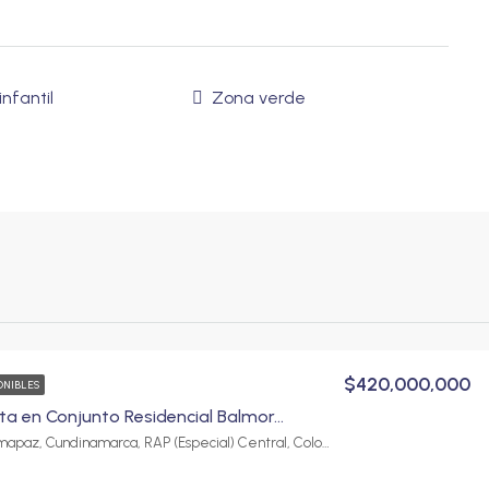
nfantil
Zona verde
$420,000,000
ONIBLES
Casa en venta en Conjunto Residencial Balmoral, Fusagasugá | 4 habitaciones y parqueadero
Fusagasugá, Sumapaz, Cundinamarca, RAP (Especial) Central, Colombia