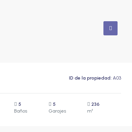
ID de la propiedad:
A03
5
5
236
Baños
Garajes
m²