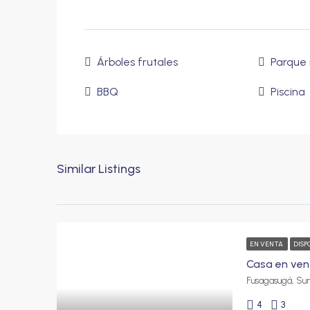
Árboles frutales
Parque i
BBQ
Piscina
Similar Listings
EN VENTA
DISP
4
3