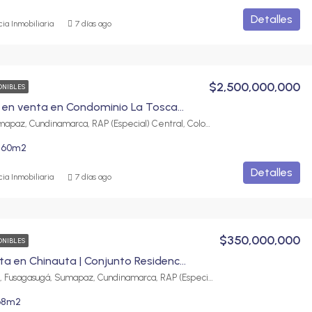
Detalles
ia Inmobiliaria
7 días ago
$2,500,000,000
ONIBLES
Casa de lujo en venta en Condominio La Toscana | Exclusividad, confort y amplios espacios
Fusagasugá, Sumapaz, Cundinamarca, RAP (Especial) Central, Colombia
560
m2
Detalles
ia Inmobiliaria
7 días ago
$350,000,000
ONIBLES
Casa en venta en Chinauta | Conjunto Residencial La Ceiba
Chinauta ciudad, Fusagasugá, Sumapaz, Cundinamarca, RAP (Especial) Central, 252237, Colombia
68
m2