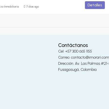
Detalles
ia Inmobiliaria
7 días ago
Contáctanos
Cel: +57 300 665 1155
Correo: contacto@imorari.co
Dirección: Av. Las Palmas #21
Fusagasugá, Colombia