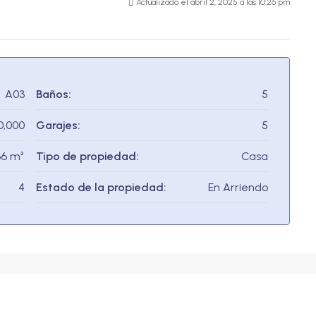
Actualizado el abril 2, 2025 a las 10:26 pm
A03
Baños:
5
0,000
Garajes:
5
36 m²
Tipo de propiedad:
Casa
4
Estado de la propiedad:
En Arriendo