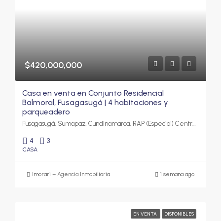
$420,000,000
Casa en venta en Conjunto Residencial
Balmoral, Fusagasugá | 4 habitaciones y
parqueadero
Fusagasugá, Sumapaz, Cundinamarca, RAP (Especial) Central, Colombia
4
3
CASA
Imorari – Agencia Inmobiliaria
1 semana ago
EN VENTA
DISPONIBLES