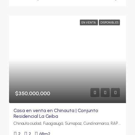
EN VENTA
DISPONIBLES
$350,000,000
Casa en venta en Chinauta | Conjunto
Residencial La Ceiba
Chinauta ciudad, Fusagasugá, Sumapaz, Cundinamarca, RAP (Especial) Central, 252237, Colombia
2
2
68
m2