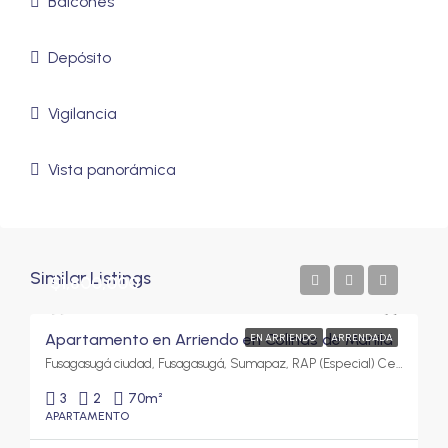
Balcones
Depósito
Vigilancia
Vista panorámica
Similar Listings
$1,800,000
Apartamento en Arriendo en Colinas de Manila
EN ARRIENDO
ARRENDADA
Fusagasugá ciudad, Fusagasugá, Sumapaz, RAP (Especial) Central, 252212, Colombia
3
2
70
m²
APARTAMENTO