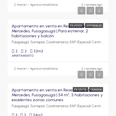
Imorari – Agencia Inmobiliaria
1 semana ago
$285,000,000
Apartamento en venta en Reserva de Las
EN VENTA
DISPONIBLES
Mercedes, Fusagasugá | Para estrenar, 2
habitaciones y balcón
Fusagasugá, Sumapaz, Cundinamarca, RAP (Especial) Central, Colombia
2
2
52
m2
APARTAMENTO
Imorari – Agencia Inmobiliaria
1 semana ago
$275,000,000
Apartamento en venta en Reserva de Las
EN VENTA
VENDIDA
Mercedes, Fusagasugá | 54 m², 3 habitaciones y
excelentes zonas comunes
Fusagasugá, Sumapaz, Cundinamarca, RAP (Especial) Central, Colombia
3
2
54
m2