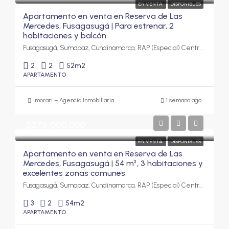
EN VENTA
DISPONIBLES
Apartamento en venta en Reserva de Las
Mercedes, Fusagasugá | Para estrenar, 2
habitaciones y balcón
Fusagasugá, Sumapaz, Cundinamarca, RAP (Especial) Central, Colombia
2
2
52
m2
APARTAMENTO
Imorari – Agencia Inmobiliaria
1 semana ago
$275,000,000
EN VENTA
DISPONIBLES
Apartamento en venta en Reserva de Las
Mercedes, Fusagasugá | 54 m², 3 habitaciones y
excelentes zonas comunes
Fusagasugá, Sumapaz, Cundinamarca, RAP (Especial) Central, Colombia
3
2
54
m2
APARTAMENTO