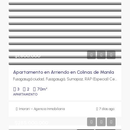
$1,800,000
Apartamento en Arriendo en Colinas de Manila
Fusagasugá ciudad, Fusagasugá, Sumapaz, RAP (Especial) Central, 252212, Colombia
3
2
70
m²
APARTAMENTO
Imorari – Agencia Inmobiliaria
7 días ago
$285,000,000