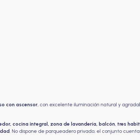
so con ascensor
, con excelente iluminación natural y agradabl
edor, cocina integral, zona de lavandería, balcón
,
tres habi
idad
. No dispone de parqueadero privado; el conjunto cuent