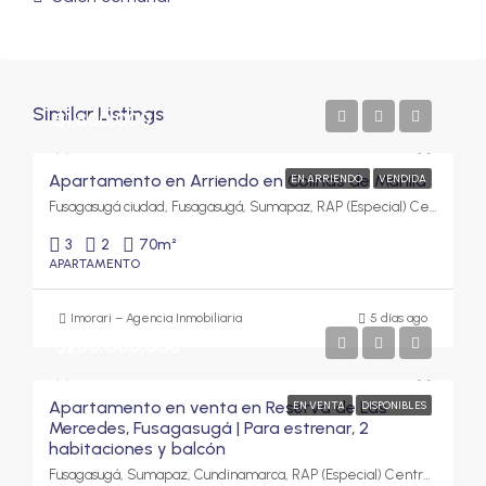
Similar Listings
$1,800,000
Apartamento en Arriendo en Colinas de Manila
EN ARRIENDO
VENDIDA
Fusagasugá ciudad, Fusagasugá, Sumapaz, RAP (Especial) Central, 252212, Colombia
3
2
70
m²
APARTAMENTO
Imorari – Agencia Inmobiliaria
5 días ago
$285,000,000
Apartamento en venta en Reserva de Las
EN VENTA
DISPONIBLES
Mercedes, Fusagasugá | Para estrenar, 2
habitaciones y balcón
Fusagasugá, Sumapaz, Cundinamarca, RAP (Especial) Central, Colombia