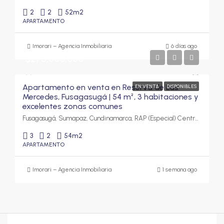
2
2
52
m2
APARTAMENTO
Imorari – Agencia Inmobiliaria
6 días ago
$275,000,000
Apartamento en venta en Reserva de Las
EN VENTA
DISPONIBLES
Mercedes, Fusagasugá | 54 m², 3 habitaciones y
excelentes zonas comunes
Fusagasugá, Sumapaz, Cundinamarca, RAP (Especial) Central, Colombia
3
2
54
m2
APARTAMENTO
Imorari – Agencia Inmobiliaria
1 semana ago