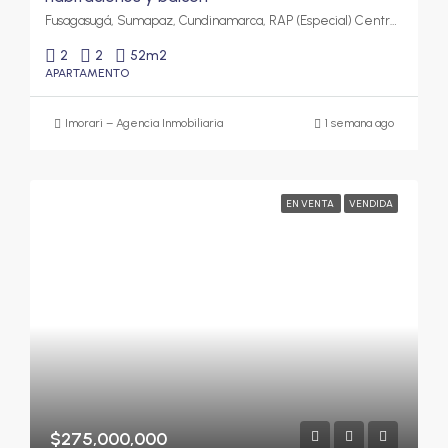
Fusagasugá, Sumapaz, Cundinamarca, RAP (Especial) Central, Colombia
2
2
52
m2
APARTAMENTO
Imorari – Agencia Inmobiliaria
1 semana ago
EN VENTA
VENDIDA
$275,000,000