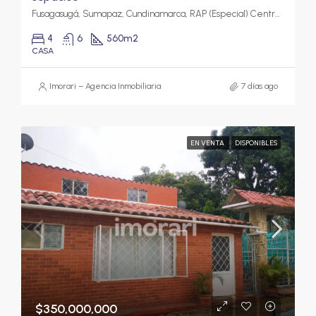
Fusagasugá, Sumapaz, Cundinamarca, RAP (Especial) Central, Colombia
4
6
560
m2
CASA
Imorari – Agencia Inmobiliaria
7 días ago
EN VENTA
DISPONIBLES
$350,000,000