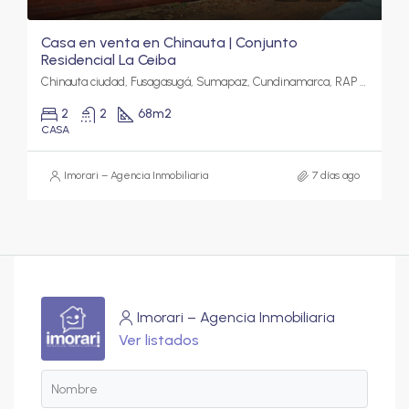
Casa en venta en Chinauta | Conjunto
Residencial La Ceiba
Chinauta ciudad, Fusagasugá, Sumapaz, Cundinamarca, RAP (Especial) Central, 252237, Colombia
2
2
68
m2
CASA
Imorari – Agencia Inmobiliaria
7 días ago
Imorari – Agencia Inmobiliaria
Ver listados