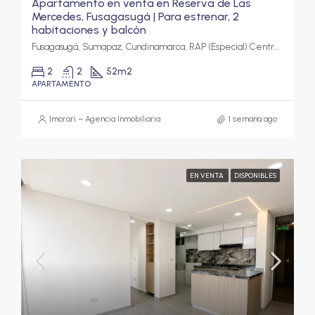
Apartamento en venta en Reserva de Las
Mercedes, Fusagasugá | Para estrenar, 2
habitaciones y balcón
Fusagasugá, Sumapaz, Cundinamarca, RAP (Especial) Central, Colombia
2
2
52
m2
APARTAMENTO
Imorari – Agencia Inmobiliaria
1 semana ago
EN VENTA
DISPONIBLES