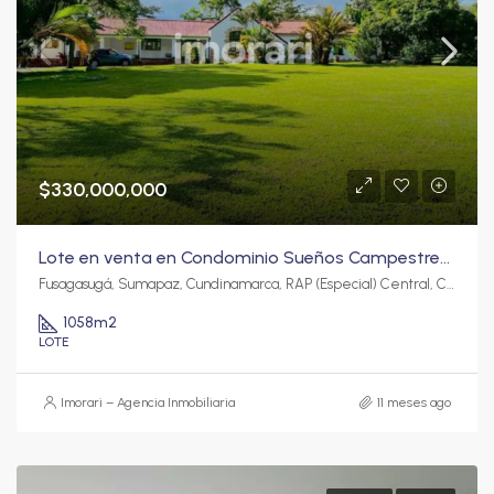
$330,000,000
Lote en venta en Condominio Sueños Campestres – Fusagasugá
Fusagasugá, Sumapaz, Cundinamarca, RAP (Especial) Central, Colombia
1058
m2
LOTE
Imorari – Agencia Inmobiliaria
11 meses ago