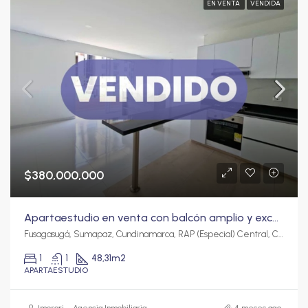
EN VENTA
VENDIDA
$380,000,000
Apartaestudio en venta con balcón amplio y excelente proyección de valorización – Nibego
Fusagasugá, Sumapaz, Cundinamarca, RAP (Especial) Central, Colombia
1
1
48,31
m2
APARTAESTUDIO