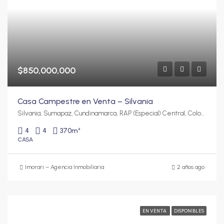
$850,000,000
Casa Campestre en Venta – Silvania
Silvania, Sumapaz, Cundinamarca, RAP (Especial) Central, Colombia
4
4
370
m²
CASA
Imorari – Agencia Inmobiliaria
2 años ago
EN VENTA
DISPONIBLES