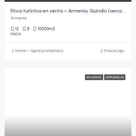
Finca turística en venta – Armenia, Quindío (cerca al Parque del Café)
Armenia
12
8
10000
m2
FINCA
Imorari – Agencia Inmobiliaria
9 meses ago
EN VENTA
DISPONIBLES