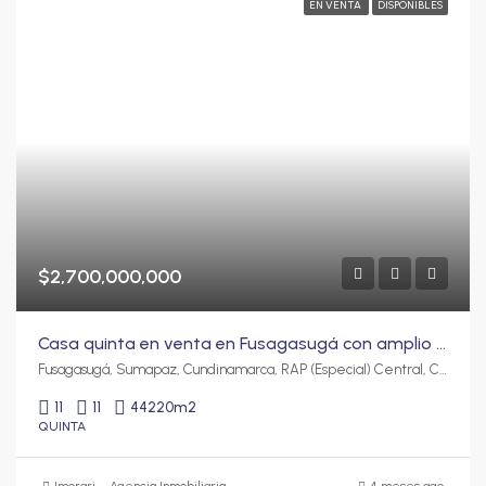
EN VENTA
DISPONIBLES
$2,700,000,000
Casa quinta en venta en Fusagasugá con amplio terreno, cultivos y zonas recreativas | 44.220 m²
Fusagasugá, Sumapaz, Cundinamarca, RAP (Especial) Central, Colombia
11
11
44220
m2
QUINTA