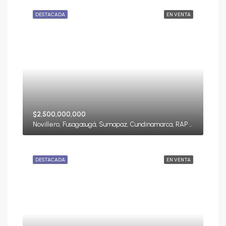
DESTACADA
EN VENTA
$2,500,000,000
Novillero, Fusagasugá, Sumapaz, Cundinamarca, RAP (Especial) Central, 252211, Colombia
DESTACADA
EN VENTA