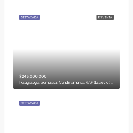
DESTACADA
EN VENTA
$245,000,000
Fusagasugá, Sumapaz, Cundinamarca, RAP (Especial) Central, Colombia
DESTACADA