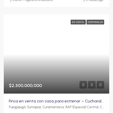
Imorari – Agencia Inmobiliaria
4 meses ago
EN VENTA
DISPONIBLES
$2,300,000,000
Finca en venta con casa para estrenar – Cucharal Bajo Fusagasugá
Fusagasugá, Sumapaz, Cundinamarca, RAP (Especial) Central, Colombia