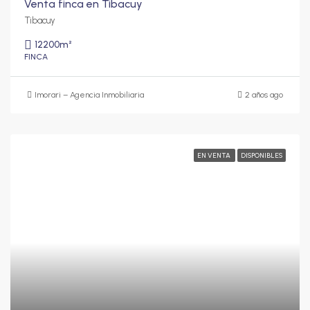
Venta finca en Tibacuy
Tibacuy
12200
m²
FINCA
Imorari – Agencia Inmobiliaria
2 años ago
EN VENTA
DISPONIBLES