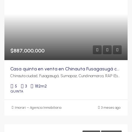
$887,000,000
Casa quinta en venta en Chinauta Fusagasugá con quebrada natural y 2 viviendas | 1.313 m² de lote
Chinauta ciudad, Fusagasugá, Sumapaz, Cundinamarca, RAP (Especial) Central, 252237, Colombia
5
3
182
m2
QUINTA
Imorari – Agencia Inmobiliaria
3 meses ago