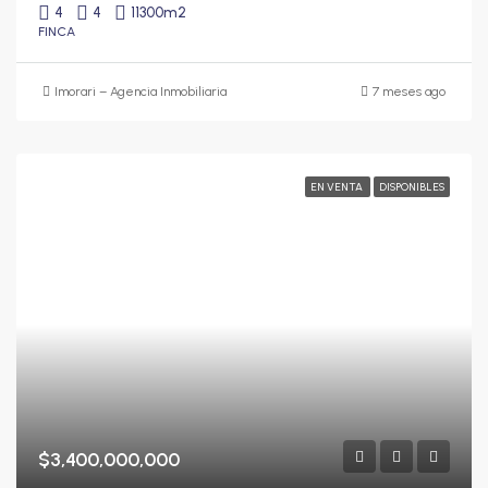
4
4
11300
m2
FINCA
Imorari – Agencia Inmobiliaria
7 meses ago
EN VENTA
DISPONIBLES
$3,400,000,000