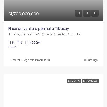
$1,700,000,000
Finca en venta o permuta Tibacuy
Tibacuy, Sumapaz, RAP (Especial) Central, Colombia
8
6
14000
m²
FINCA
Imorari – Agencia Inmobiliaria
1 año ago
EN VENTA
DISPONIBLES