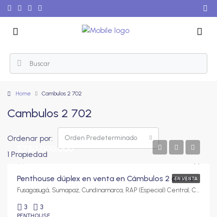
Home
Cambulos 2 702
Cambulos 2 702
Ordenar por:
Orden Predeterminado
$750,000,000
1 Propiedad
Penthouse dúplex en venta en Cámbulos 2 con terraza privada y excelente vista
EN VENTA
Fusagasugá, Sumapaz, Cundinamarca, RAP (Especial) Central, Colombia
3
3
PENTHOUSE