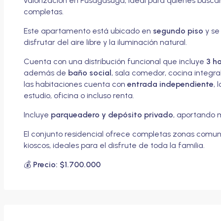
valorización en Fusagasugá, ideal para quienes busc
completas.
Este apartamento está ubicado en
segundo piso
y se
disfrutar del aire libre y la iluminación natural.
Cuenta con una distribución funcional que incluye
3 h
además de
baño social
, sala comedor, cocina integra
las habitaciones cuenta con
entrada independiente
, 
estudio, oficina o incluso renta.
Incluye
parqueadero y depósito privado
, aportando
El conjunto residencial ofrece completas zonas comune
kioscos, ideales para el disfrute de toda la familia.
💰
Precio: $1.700.000