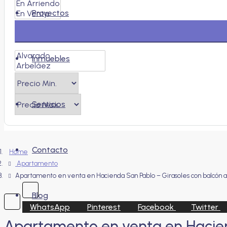
Proyectos
Inmuebles
Servicios
Contacto
Home
Apartamento
Apartamento en venta en Hacienda San Pablo – Girasoles con balcón 
Blog
WhatsApp
Pinterest
Facebook
Twitter
Apartamento en venta en Hacien