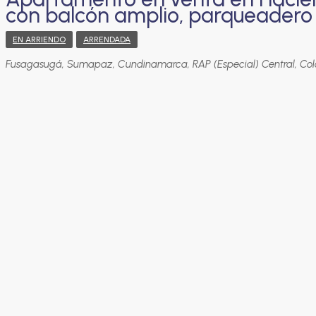
con balcón amplio, parqueadero
EN ARRIENDO
ARRENDADA
Fusagasugá, Sumapaz, Cundinamarca, RAP (Especial) Central, Co