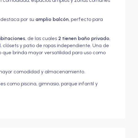
an comodidad, espacios amplios y zonas comunes
 destaca por su
amplio balcón
, perfecto para
abitaciones
, de las cuales
2 tienen baño privado
,
l, clósets y patio de ropas independiente. Una de
lo que brinda mayor versatilidad para uso como
 mayor comodidad y almacenamiento.
s como piscina, gimnasio, parque infantil y