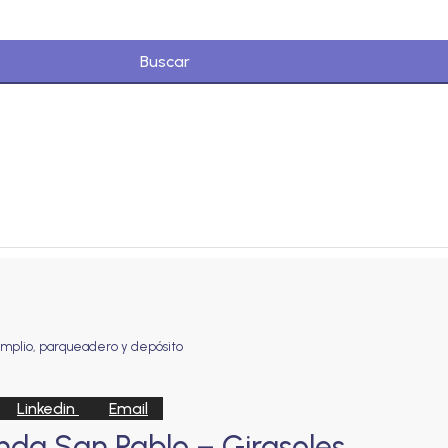
Buscar
amplio, parqueadero y depósito
Linkedin
Email
da San Pablo – Girasoles